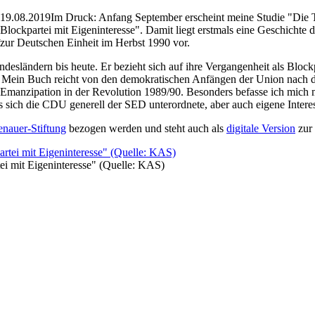
19.08.2019
Im Druck: Anfang September erscheint meine Studie "Di
Blockpartei mit Eigeninteresse". Damit liegt erstmals eine Geschichte
zur Deutschen Einheit im Herbst 1990 vor.
sländern bis heute. Er bezieht sich auf ihre Vergangenheit als Blockpa
 Mein Buch reicht von den demokratischen Anfängen der Union nach d
anzipation in der Revolution 1989/90. Besonders befasse ich mich mi
s sich die CDU generell der SED unterordnete, aber auch eigene Inter
nauer-Stiftung
bezogen werden und steht auch als
digitale Version
zur
 mit Eigeninteresse" (Quelle: KAS)